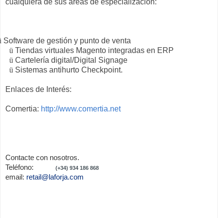
cualquiera de sus áreas de especialización:
ü
Software de gestión y punto de venta
ü
Tiendas virtuales Magento integradas en ERP
ü
Cartelería digital/Digital Signage
ü
Sistemas antihurto Checkpoint.
Enlaces de Interés:
Comertia:
http://www.comertia.net
Contacte con nosotros.
Teléfono:
(+34) 934 186 868
email:
retail@laforja.com